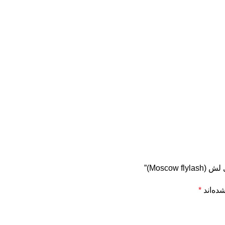
Mosc)”
ده‌اند
*