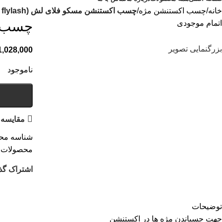
خانه
چسب اکستنشن مژه
چسب اکستنشن مسکو فلای لش (Moscow flylash)
اتمام موجودی
چسب اکس
بزرگنمایی تصویر
1,028,000
ناموجود
مقایسه
شناسه مح
محصولات ب
اشتراک گذ
توضیحات
جهت چسباندن مژه ها در اکستنشن