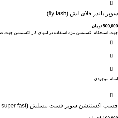
سوپر باندر فلای لش (fly lash)
500,000
تومان
جهت استحکام اکستنشن مژه استفاده در انتهای کار اکستنشن جهت ضداب کردن مژه در ۲۴ 
اتمام موجودی
چسب اکستنشن سوپر فست بیسلش (Bislash super fast)