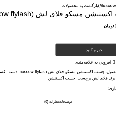
بازگشت به محصولات
تنشن مسکو فلای لش (Moscow flylash)
تومان
خبرم کنید
افزودن به علاقه‌مندی
صول:
چسب-اکستنشن-مسکو-فلای-لش-moscow-flylash
دسته:
اکست
رند فلای لش
برچسب:
چسب اکستنشن
اری:
توضیحات
نظرات (0)