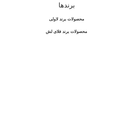
برندها
محصولات برند لاولی
محصولات برند فلای لش
محصولات برند ریلی
طراحی شده توسط
ساین کمپانی
فروشگاه
0
علاقه مندی
0
محصول
سبد خرید
حساب کاربری من