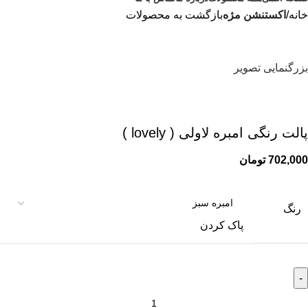
خانه
اکستنشن مژه
بازگشت به محصولات
بزرگنمایی تصویر
پالت رنگی امبره لاولی ( lovely )
702,000
تومان
رنگ
پاک کردن