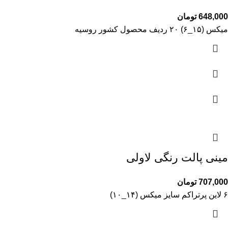
648,000
تومان
میکس (۱۵_۶) ۲۰ ردیف محصول کشور روسیه
مینی پالت رنگی لاولی
707,000
تومان
۶ لاین پرتراکم سایز میکس (۱۴_۱۰)