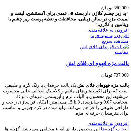
350,000
تومان
"پد زیر چشم کلاژن دار بسته 50 عددی برای اکستنشن، لیفت و
لمینت مژه در سالن زیبایی، محافظت و تغذیه پوست زیر چشم با
ویتامین و کلاژن."
افزودن به علاقه‌مندی
افزودن به سبد خرید
مشاهده سریع
مقایسه
پالت مژه قهوه ای فلای لش
737,000
تومان
پالت مژه قهوه‌ای فلای لش
یک پالت حرفه‌ای با رنگ گرم و طبیعی
است که برای اکستنشن‌های ملایم و کلاسیک انتخابی عالی محسوب
می‌شود. این محصول با الیاف نرم و ابریشمی، فرهای L و D،
ضخامت 0.07 و سایزبندی 8 تا 15 میلی‌متر، امکان فن‌سازی راحت و
طراحی طبیعی را فراهم می‌کند. تولید شده در کره جنوبی و مناسب
برای هنرمندان حرفه‌ای مژه.
افزودن به علاقه‌مندی
انتخاب گزینه‌ها
این محصول دارای انواع مختلفی می باشد. گزینه ها