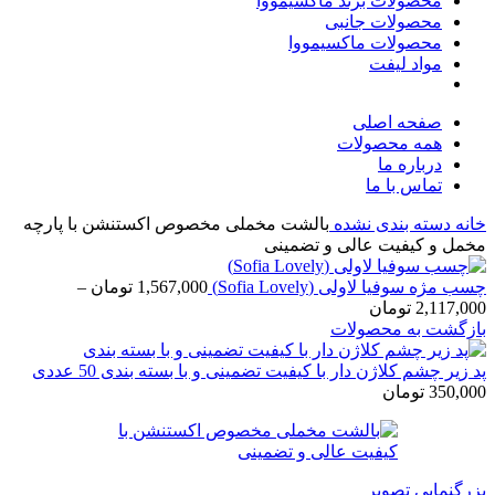
محصولات برند ماکسیمووا
محصولات جانبی
محصولات ماکسیمووا
مواد لیفت
صفحه اصلی
همه محصولات
درباره ما
تماس با ما
خانه
دسته بندی نشده
بالشت مخملی مخصوص اکستنشن با پارچه
مخمل و کیفیت عالی و تضمینی
چسب مژه سوفیا لاولی (Sofia Lovely)
1,567,000
تومان
–
2,117,000
تومان
بازگشت به محصولات
پد زیر چشم کلاژن دار با کیفیت تضمینی و با بسته بندی 50 عددی
350,000
تومان
بزرگنمایی تصویر