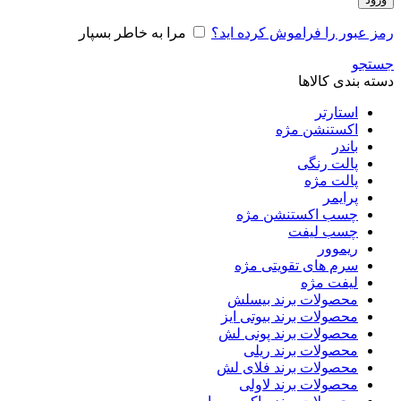
رمز عبور را فراموش کرده اید؟
مرا به خاطر بسپار
جستجو
دسته بندی کالاها
استارتر
اکستنشن مژه
باندر
پالت رنگی
پالت مژه
پرایمر
چسب اکستنشن مژه
چسب لیفت
ریموور
سرم های تقویتی مژه
لیفت مژه
محصولات برند بیسلش
محصولات برند بیوتی ایز
محصولات برند پونی لش
محصولات برند ریلی
محصولات برند فلای لش
محصولات برند لاولی