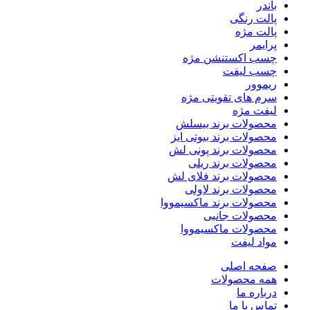
باندر
پالت رنگی
پالت مژه
پرایمر
چسب اکستنشن مژه
چسب لیفت
ریموور
سرم های تقویتی مژه
لیفت مژه
محصولات برند بیسلش
محصولات برند بیوتی ایز
محصولات برند پونی لش
محصولات برند ریلی
محصولات برند فلای لش
محصولات برند لاولی
محصولات برند ماکسیمووا
محصولات جانبی
محصولات ماکسیمووا
مواد لیفت
صفحه اصلی
همه محصولات
درباره ما
تماس با ما