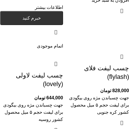
افزودن به سبد خرید
اطلاعات بیشتر
خبرم کنید
اتمام موجودی
چسب لیفت فلای
چسب لیفت لاولی
(flylash)
(lovely)
828,000
تومان
جهت چسباندن مژه روی بیگودی
644,000
تومان
برای لیفت حجم ۵ میل محصول
جهت چسباندن مژه روی بیگودی
کشور کره جنوبی
برای لیفت حجم ۵ میل محصول
کشور روسیه