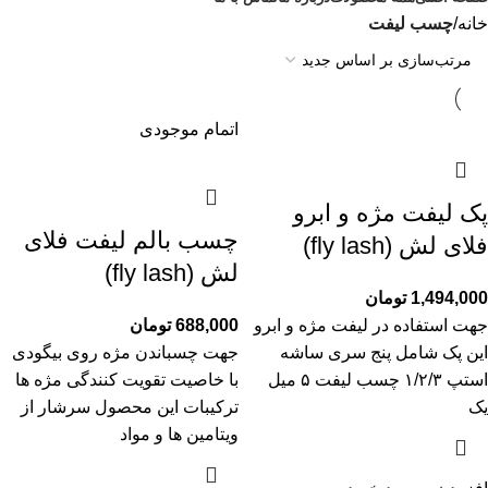
خانه
چسب لیفت
اتمام موجودی
پک لیفت مژه و ابرو
چسب بالم لیفت فلای
فلای لش (fly lash)
لش (fly lash)
1,494,000
تومان
جهت استفاده در لیفت مژه و ابرو
688,000
تومان
این پک شامل پنج سری ساشه
جهت چسباندن مژه روی بیگودی
استپ ۱/۲/۳ چسب لیفت ۵ میل
با خاصیت تقویت کنندگی مژه ها
یک
ترکیبات این محصول سرشار از
ویتامین ها و مواد