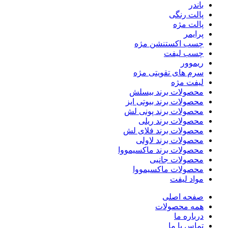
باندر
پالت رنگی
پالت مژه
پرایمر
چسب اکستنشن مژه
چسب لیفت
ریموور
سرم های تقویتی مژه
لیفت مژه
محصولات برند بیسلش
محصولات برند بیوتی ایز
محصولات برند پونی لش
محصولات برند ریلی
محصولات برند فلای لش
محصولات برند لاولی
محصولات برند ماکسیمووا
محصولات جانبی
محصولات ماکسیمووا
مواد لیفت
صفحه اصلی
همه محصولات
درباره ما
تماس با ما