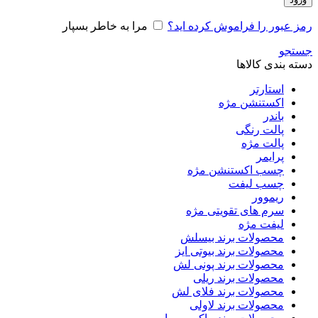
رمز عبور را فراموش کرده اید؟
مرا به خاطر بسپار
جستجو
دسته بندی کالاها
استارتر
اکستنشن مژه
باندر
پالت رنگی
پالت مژه
پرایمر
چسب اکستنشن مژه
چسب لیفت
ریموور
سرم های تقویتی مژه
لیفت مژه
محصولات برند بیسلش
محصولات برند بیوتی ایز
محصولات برند پونی لش
محصولات برند ریلی
محصولات برند فلای لش
محصولات برند لاولی