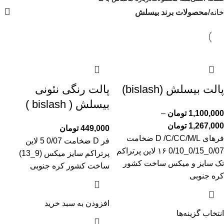
خانه
محصولات برند بیسلش
پالت بیسلش (bislash)
پالت رنگی نئونی
بیسلش ( bislash )
1,100,000
تومان
–
1,267,000
تومان
449,000
تومان
فرهای D /C/CC/M/L ضخامت
فر D ضخامت 0/07 5 لاین
0/07_0/15_0/10 ۱۶ لاین پرتراکم
پرتراکم سایز میکس (9_13)
تک سایز و میکس ساخت کشور
ساخت کشور کره جنوبی
کره جنوبی
افزودن به سبد خرید
انتخاب گزینه‌ها