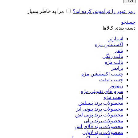
رمز عبور را فراموش کرده اید؟
مرا به خاطر بسپار
جستجو
دسته بندی کالاها
استارتر
اکستنشن مژه
باندر
پالت رنگی
پالت مژه
پرایمر
چسب اکستنشن مژه
چسب لیفت
ریموور
سرم های تقویتی مژه
لیفت مژه
محصولات برند بیسلش
محصولات برند بیوتی ایز
محصولات برند پونی لش
محصولات برند ریلی
محصولات برند فلای لش
محصولات برند لاولی