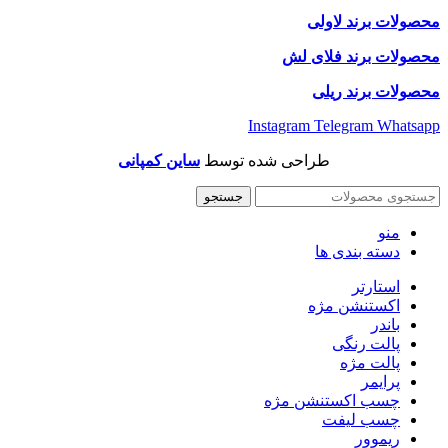
محصولات برند لاولی
محصولات برند فلای لش
محصولات برند ریلی
Instagram
Telegram
Whatsapp
طراحی شده توسط
ساین کمپانی
جستجو
منو
دسته بندی ها
استارتر
اکستنشن مژه
باندر
پالت رنگی
پالت مژه
پرایمر
چسب اکستنشن مژه
چسب لیفت
ریموور