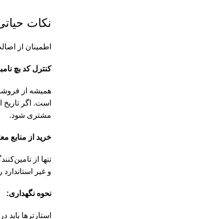
نکات حیاتی
اطمینان از اصا
کنترل کد بچ نامبر (tch Number
همیشه از فروشند
است. اگر تاریخ 
مشتری شود.
خرید از منابع معت
تنها از تامین‌کن
و غیر استاندارد ر
نحوه نگهداری:
استارترها باید 