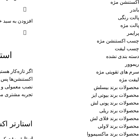
اکستنشن مژه
باندر
پالت رنگی
افزودن به سبد خ
پالت مژه
پرایمر
چسب اکستنشن مژه
چسب لیفت
استا
دسته بندی نشده
ریموور
اگر تازه‌کار هست
سرم های تقویتی مژه
اکستنشن‌ها پس از
لیفت مژه
نصب معمولی و یک
محصولات برند بیسلش
تجربه مشتری می‌
محصولات برند بیوتی ایز
محصولات برند پونی لش
محصولات برند ریلی
محصولات برند فلای لش
استارتر اک
محصولات برند لاولی
محصولات برند ماکسیمووا
استارتر مژه
یک م