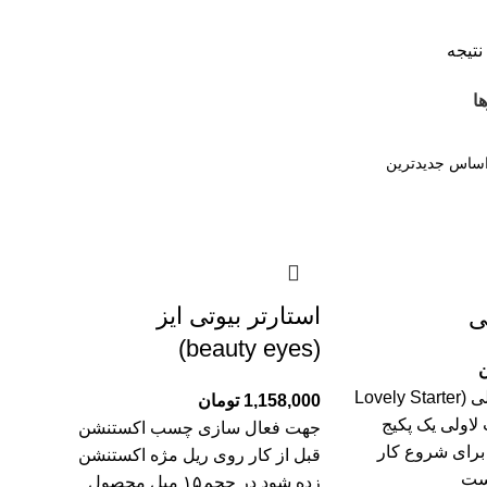
ا
استارتر بیوتی ایز
ی
(beauty eyes)
ن
استارتر کیت لاولی (Lovely Starter
1,158,000
تومان
ت لاولی یک پکیج
جهت فعال سازی چسب اکستنشن
برای شروع کار
قبل از کار روی ریل مژه اکستنشن
ست
زده شود در حجم۱۵ میل محصول