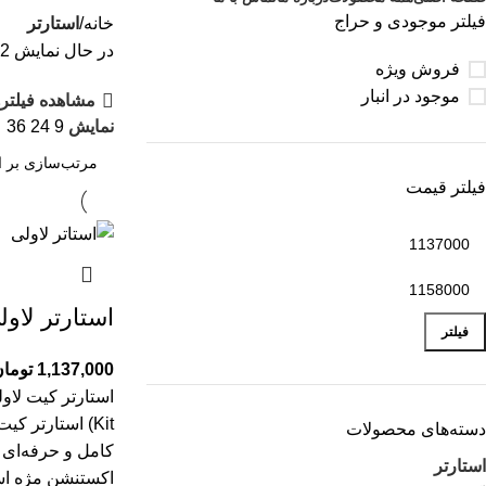
فیلتر موجودی و حراج
خانه
استارتر
در حال نمایش 2 نتیجه
فروش ویژه
موجود در انبار
مشاهده فیلتره
نمایش
9
24
36
فیلتر قیمت
استارتر لاول
فیلتر
1,137,000
توما
Kit) استارتر کی
دسته‌های محصولات
کامل و حرفه‌ای 
استارتر
اکستنشن مژه ا