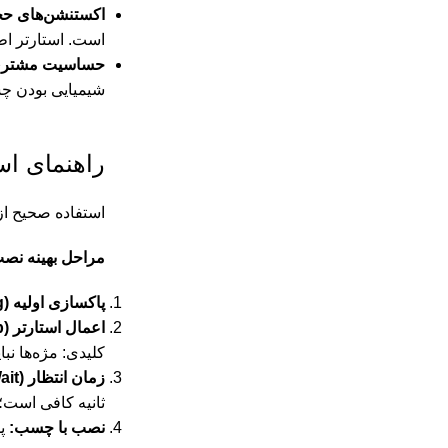
اکستنشن‌های حجیم و روسی (e
است. استارتر اط
حساسیت مشتری
شیمیایی بودن 
راهنمای اس
استفاده صحیح از
مراحل بهینه نصب 
پاکسازی اولیه (Cleansing):
اعمال استارتر (The Prep):
کلیدی: مژه‌ها ن
زمان انتظار (The Wait):
ثانیه کافی است؛ اما برای برندهای قوی‌ت
نصب با چسب:
پس