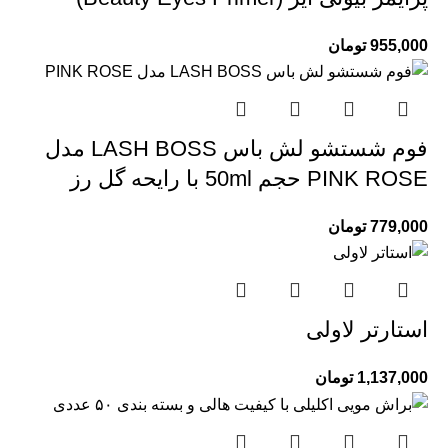
955,000
تومان
فوم شستشو لش باس LASH BOSS مدل
PINK ROSE حجم 50ml با رایحه گل رز
779,000
تومان
استارتر لاولی
1,137,000
تومان