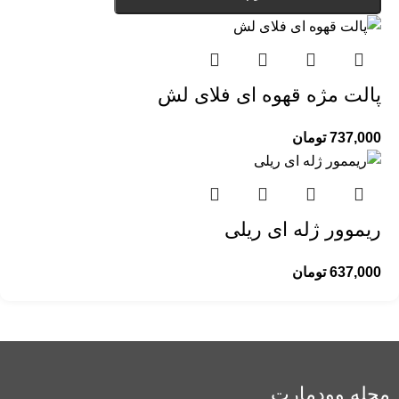
پالت مژه قهوه ای فلای لش
737,000
تومان
ریموور ژله ای ریلی
637,000
تومان
مجله وودمارت