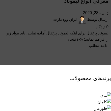
معرفی انواع لیموناد
ژانویه 28, 2020
ارسال توسط
ایران وودمارت
0
دیدگاه
لیموناد پرتقال برای اینکه لیموناد پرتقال آماده نمایید، باید مواد زیر
را فراهم نمایید: ¾-۱فنجان...
ادامه مطلب
برندهای محصولات