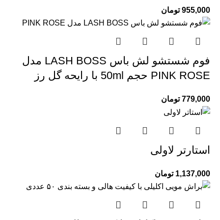
955,000
تومان
فوم شستشو لش باس LASH BOSS مدل
PINK ROSE حجم 50ml با رایحه گل رز
779,000
تومان
استارتر لاولی
1,137,000
تومان