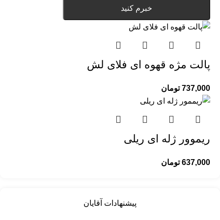
خبرم کنید
پالت مژه قهوه ای فلای لش
737,000
تومان
ریموور ژله ای ریلی
637,000
تومان
پیشنهادات آقایان